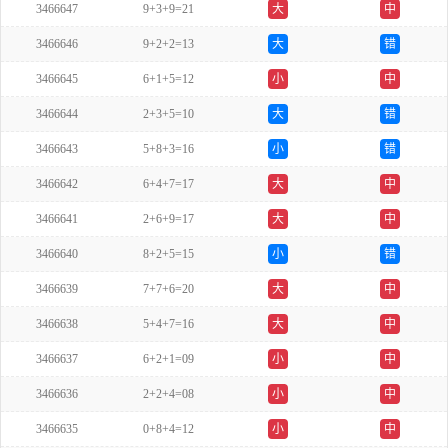
3466647
9+3+9=21
大
中
3466646
9+2+2=13
大
错
3466645
6+1+5=12
小
中
3466644
2+3+5=10
大
错
3466643
5+8+3=16
小
错
3466642
6+4+7=17
大
中
3466641
2+6+9=17
大
中
3466640
8+2+5=15
小
错
3466639
7+7+6=20
大
中
3466638
5+4+7=16
大
中
3466637
6+2+1=09
小
中
3466636
2+2+4=08
小
中
3466635
0+8+4=12
小
中