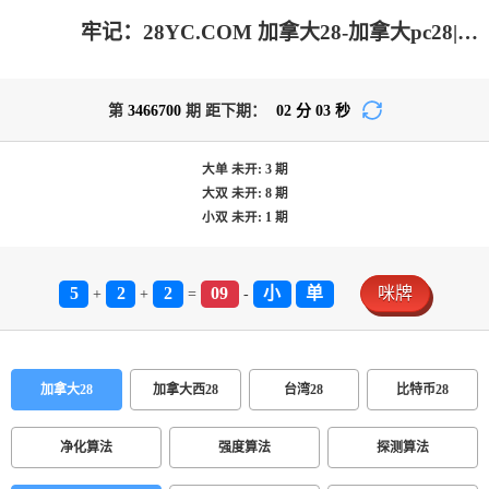
牢记：28YC.COM 加拿大28-加拿大pc28|提前在线预测|加拿大预测28在线预测_专注研究加拿大预测!
第
3466700
期 距下期：
02
分
03
秒
大单
未开:
3
期
大双
未开:
8
期
小双
未开:
1
期
5
2
2
09
小
单
咪牌
+
+
=
-
加拿大28
加拿大西28
台湾28
比特币28
净化算法
强度算法
探测算法