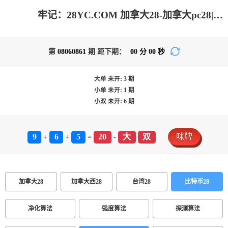
牢记：28YC.COM 加拿大28-加拿大pc28|提前在线预测|加拿大预测28在线预测_专注研究加拿大预测!
第
08060861
期 距下期：
00
分
00
秒
大单
未开:
3
期
小单
未开:
1
期
小双
未开:
6
期
9
6
5
20
大
双
咪牌
+
+
=
-
加拿大28
加拿大西28
台湾28
比特币28
净化算法
强度算法
探测算法