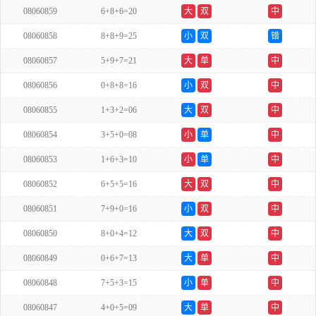
08060859
6+8+6=20
大
双
中
08060858
8+8+9=25
小
双
错
08060857
5+9+7=21
大
单
中
08060856
0+8+8=16
小
双
中
08060855
1+3+2=06
大
双
中
08060854
3+5+0=08
小
单
中
08060853
1+6+3=10
小
单
中
08060852
6+5+5=16
大
双
中
08060851
7+9+0=16
小
双
中
08060850
8+0+4=12
大
双
中
08060849
0+6+7=13
大
单
中
08060848
7+5+3=15
小
单
中
08060847
4+0+5=09
大
单
中