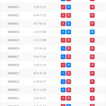
08060833
1+9+1=11
小
双
中
08060832
6+9+7=22
大
双
中
08060831
8+7+6=21
大
双
中
08060830
1+4+3=08
大
单
错
08060829
3+1+5=09
小
单
中
08060828
3+2+9=14
小
双
中
08060827
9+0+7=16
小
双
中
08060826
3+4+3=10
小
单
中
08060825
8+1+9=18
小
双
中
08060824
2+9+6=17
小
单
中
08060823
0+1+2=03
大
单
中
08060822
3+4+4=11
小
单
中