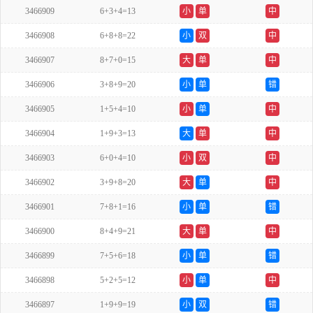
3466909
6+3+4=13
小
单
中
3466908
6+8+8=22
小
双
中
3466907
8+7+0=15
大
单
中
3466906
3+8+9=20
小
单
错
3466905
1+5+4=10
小
单
中
3466904
1+9+3=13
大
单
中
3466903
6+0+4=10
小
双
中
3466902
3+9+8=20
大
单
中
3466901
7+8+1=16
小
单
错
3466900
8+4+9=21
大
单
中
3466899
7+5+6=18
小
单
错
3466898
5+2+5=12
小
单
中
3466897
1+9+9=19
小
双
错