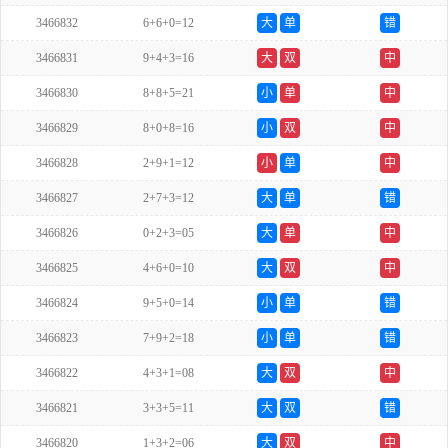
3466832
6+6+0=12
大
单
错
3466831
9+4+3=16
大
双
中
3466830
8+8+5=21
小
单
中
3466829
8+0+8=16
小
双
中
3466828
2+9+1=12
小
单
中
3466827
2+7+3=12
大
单
错
3466826
0+2+3=05
大
单
中
3466825
4+6+0=10
大
双
中
3466824
9+5+0=14
小
单
错
3466823
7+9+2=18
小
单
错
3466822
4+3+1=08
大
双
中
3466821
3+3+5=11
大
双
错
3466820
1+3+2=06
大
双
中