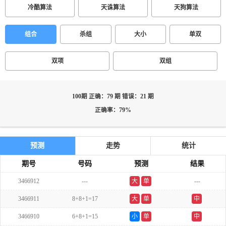
冷酷算法
天诛算法
天狗算法
组合
杀组
大小
单双
双项
双组
100期 正确：79 期 错误：21 期
正确率：79%
预测
走势
统计
期号
号码
预测
结果
3466912
---
大
单
---
3466911
8+8+1=17
大
单
中
3466910
6+8+1=15
小
单
中