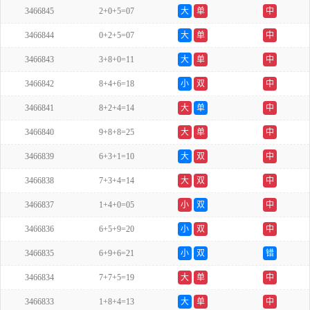
3466845
2+0+5=07
大
单
中
3466844
0+2+5=07
大
单
中
3466843
3+8+0=11
大
单
中
3466842
8+4+6=18
小
双
中
3466841
8+2+4=14
大
单
中
3466840
9+8+8=25
大
单
中
3466839
6+3+1=10
大
双
中
3466838
7+3+4=14
大
双
中
3466837
1+4+0=05
小
双
中
3466836
6+5+9=20
小
双
中
3466835
6+9+6=21
小
双
错
3466834
7+7+5=19
大
单
中
3466833
1+8+4=13
大
单
中