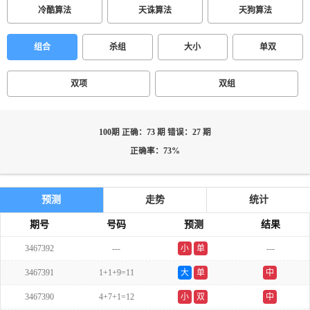
冷酷算法
天诛算法
天狗算法
组合
杀组
大小
单双
双项
双组
100期 正确：73 期 错误：27 期
正确率：73%
预测
走势
统计
期号
号码
预测
结果
3467392
---
小
单
---
3467391
1+1+9=11
大
单
中
3467390
4+7+1=12
小
双
中