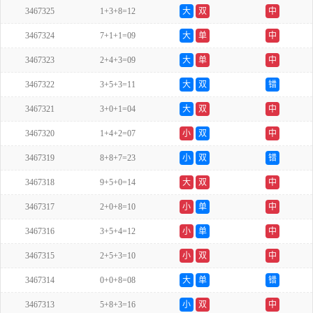
3467325
1+3+8=12
大
双
中
3467324
7+1+1=09
大
单
中
3467323
2+4+3=09
大
单
中
3467322
3+5+3=11
大
双
错
3467321
3+0+1=04
大
双
中
3467320
1+4+2=07
小
双
中
3467319
8+8+7=23
小
双
错
3467318
9+5+0=14
大
双
中
3467317
2+0+8=10
小
单
中
3467316
3+5+4=12
小
单
中
3467315
2+5+3=10
小
双
中
3467314
0+0+8=08
大
单
错
3467313
5+8+3=16
小
双
中