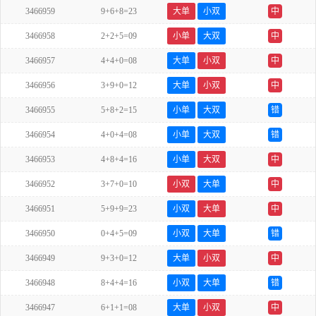
3466959
9+6+8=23
大单
小双
中
3466958
2+2+5=09
小单
大双
中
3466957
4+4+0=08
大单
小双
中
3466956
3+9+0=12
大单
小双
中
3466955
5+8+2=15
小单
大双
错
3466954
4+0+4=08
小单
大双
错
3466953
4+8+4=16
小单
大双
中
3466952
3+7+0=10
小双
大单
中
3466951
5+9+9=23
小双
大单
中
3466950
0+4+5=09
小双
大单
错
3466949
9+3+0=12
大单
小双
中
3466948
8+4+4=16
小双
大单
错
3466947
6+1+1=08
大单
小双
中