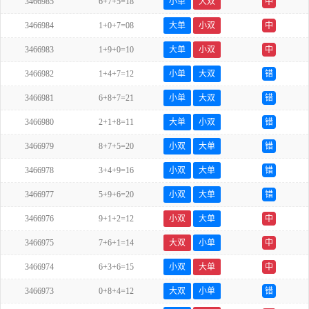
3466985
6+7+5=18
小单
大双
中
3466984
1+0+7=08
大单
小双
中
3466983
1+9+0=10
大单
小双
中
3466982
1+4+7=12
小单
大双
错
3466981
6+8+7=21
小单
大双
错
3466980
2+1+8=11
大单
小双
错
3466979
8+7+5=20
小双
大单
错
3466978
3+4+9=16
小双
大单
错
3466977
5+9+6=20
小双
大单
错
3466976
9+1+2=12
小双
大单
中
3466975
7+6+1=14
大双
小单
中
3466974
6+3+6=15
小双
大单
中
3466973
0+8+4=12
大双
小单
错