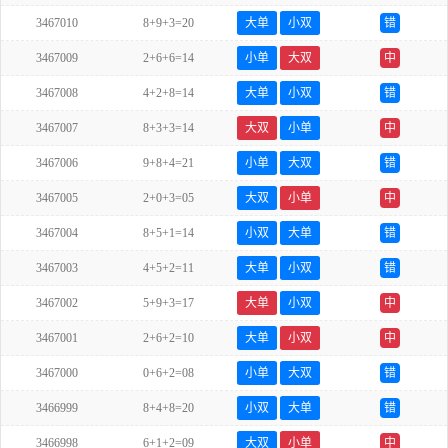
3467010
8+9+3=20
大单
小双
错
3467009
2+6+6=14
小单
大双
中
3467008
4+2+8=14
大单
小双
错
3467007
8+3+3=14
大双
小单
中
3467006
9+8+4=21
小单
大双
错
3467005
2+0+3=05
大双
小单
中
3467004
8+5+1=14
小双
大单
错
3467003
4+5+2=11
大单
小双
错
3467002
5+9+3=17
大单
小双
中
3467001
2+6+2=10
大单
小双
中
3467000
0+6+2=08
小单
大双
错
3466999
8+4+8=20
小双
大单
错
3466998
6+1+2=09
大双
小单
中