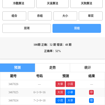
冷酷算法
天诛算法
天狗算法
组合
杀组
大小
单双
双项
双组
100期 正确：52 期 错误：48 期
正确率：52%
预测
走势
统计
期号
号码
预测
结果
3467026
---
大单
小双
---
3467025
6+1+9=16
大双
小单
中
3467024
7+2+9=18
小双
大单
错