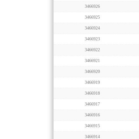
3466926
3466925
3466924
3466923
3466922
3466921
3466920
3466919
3466918
3466917
3466916
3466915
3466914