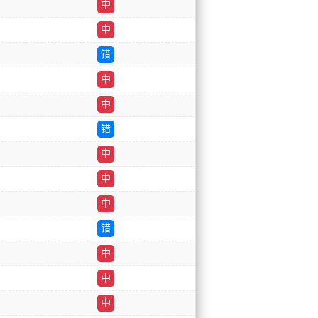
中
中
错
中
中
错
中
中
中
错
中
中
中