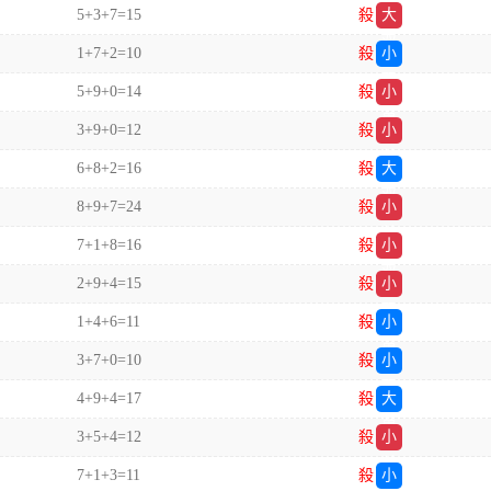
双
5+3+7=15
殺
大
双
1+7+2=10
殺
小
双
5+9+0=14
殺
小
单
3+9+0=12
殺
小
单
6+8+2=16
殺
大
双
8+9+7=24
殺
小
单
7+1+8=16
殺
小
双
2+9+4=15
殺
小
双
1+4+6=11
殺
小
单
3+7+0=10
殺
小
双
4+9+4=17
殺
大
单
3+5+4=12
殺
小
单
7+1+3=11
殺
小