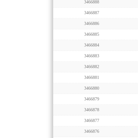
3466888
3466887
3466886
3466885
3466884
3466883
3466882
3466881
3466880
3466879
3466878
3466877
3466876