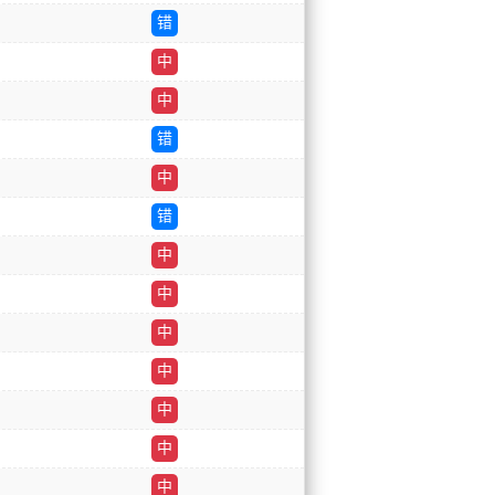
错
中
中
错
中
错
中
中
中
中
中
中
中