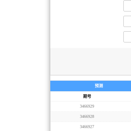
预测
期号
3466929
3466928
3466927