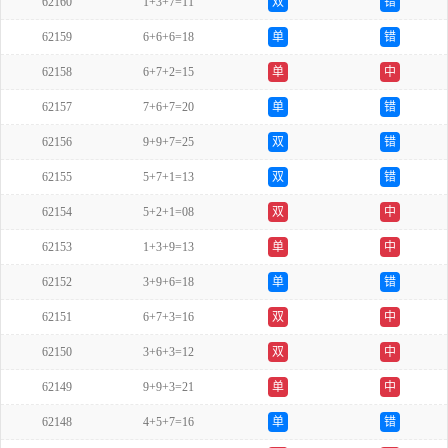
62160
1+3+7=11
双
错
62159
6+6+6=18
单
错
62158
6+7+2=15
单
中
62157
7+6+7=20
单
错
62156
9+9+7=25
双
错
62155
5+7+1=13
双
错
62154
5+2+1=08
双
中
62153
1+3+9=13
单
中
62152
3+9+6=18
单
错
62151
6+7+3=16
双
中
62150
3+6+3=12
双
中
62149
9+9+3=21
单
中
62148
4+5+7=16
单
错