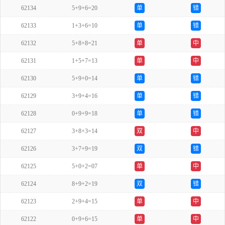
62134
5+9+6=20
单
错
62133
1+3+6=10
单
错
62132
5+8+8=21
单
中
62131
1+5+7=13
单
中
62130
5+9+0=14
单
错
62129
3+9+4=16
单
错
62128
0+9+9=18
单
错
62127
3+8+3=14
双
中
62126
3+7+9=19
双
错
62125
5+0+2=07
单
中
62124
8+9+2=19
双
错
62123
2+9+4=15
单
中
62122
0+9+6=15
单
中