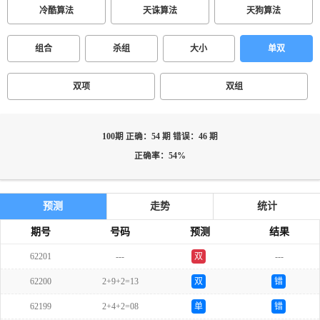
冷酷算法
天诛算法
天狗算法
组合
杀组
大小
单双
双项
双组
100期 正确：54 期 错误：46 期
正确率：54%
预测
走势
统计
期号
号码
预测
结果
62201
---
双
---
62200
2+9+2=13
双
错
62199
2+4+2=08
单
错