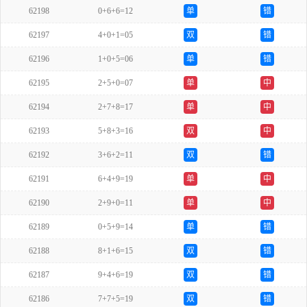
62198
0+6+6=12
单
错
62197
4+0+1=05
双
错
62196
1+0+5=06
单
错
62195
2+5+0=07
单
中
62194
2+7+8=17
单
中
62193
5+8+3=16
双
中
62192
3+6+2=11
双
错
62191
6+4+9=19
单
中
62190
2+9+0=11
单
中
62189
0+5+9=14
单
错
62188
8+1+6=15
双
错
62187
9+4+6=19
双
错
62186
7+7+5=19
双
错