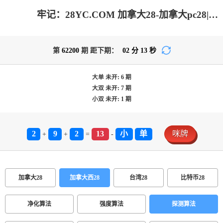
牢记：28YC.COM 加拿大28-加拿大pc28|提前在线预测|加拿大预测28在线预测_专注研究加拿大预测!
第
62200
期 距下期：
02
分
13
秒
大单
未开:
6
期
大双
未开:
7
期
小双
未开:
1
期
2
9
2
13
小
单
咪牌
+
+
=
-
加拿大28
加拿大西28
台湾28
比特币28
净化算法
强度算法
探测算法