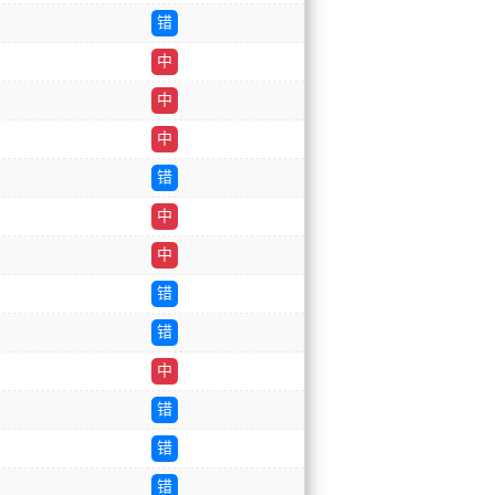
错
中
中
中
错
中
中
错
错
中
错
错
错