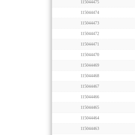
115044475
115044474
115044473
115044472
115044471
115044470
115044469
115044468
115044467
115044466
115044465
115044464
115044463