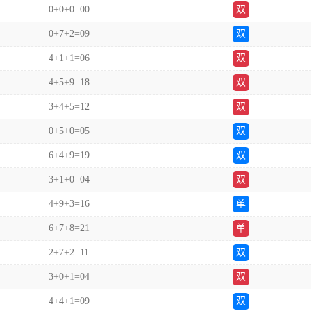
0+0+0=00
双
0+7+2=09
双
4+1+1=06
双
4+5+9=18
双
3+4+5=12
双
0+5+0=05
双
6+4+9=19
双
3+1+0=04
双
4+9+3=16
单
6+7+8=21
单
2+7+2=11
双
3+0+1=04
双
4+4+1=09
双