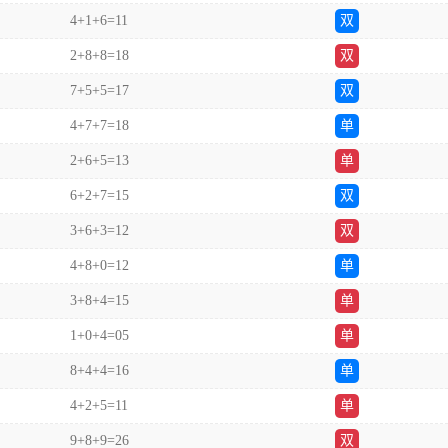
4+1+6=11
双
2+8+8=18
双
7+5+5=17
双
4+7+7=18
单
2+6+5=13
单
6+2+7=15
双
3+6+3=12
双
4+8+0=12
单
3+8+4=15
单
1+0+4=05
单
8+4+4=16
单
4+2+5=11
单
9+8+9=26
双