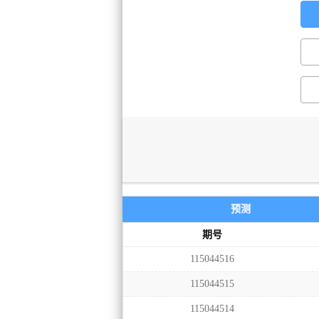
预测
期号
115044516
115044515
115044514