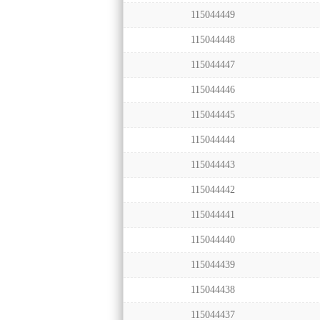
115044449
115044448
115044447
115044446
115044445
115044444
115044443
115044442
115044441
115044440
115044439
115044438
115044437