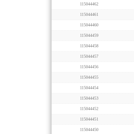
115044462
115044461
115044460
115044459
115044458
115044457
115044456
115044455
115044454
115044453
115044452
115044451
115044450