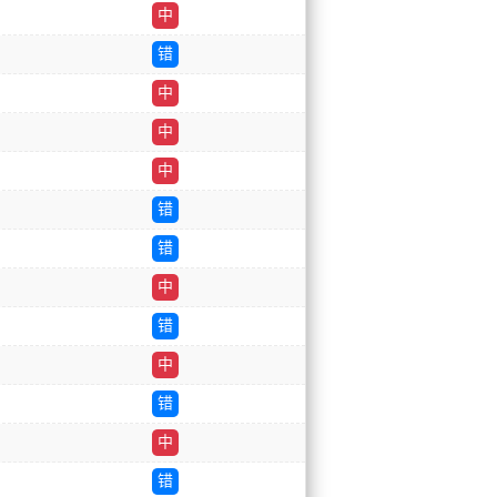
中
错
中
中
中
错
错
中
错
中
错
中
错