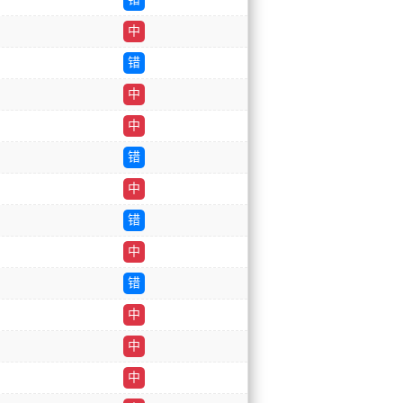
中
错
中
中
错
中
错
中
错
中
中
中