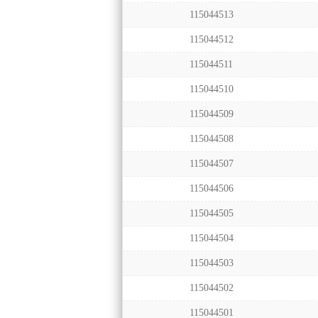
115044513
115044512
115044511
115044510
115044509
115044508
115044507
115044506
115044505
115044504
115044503
115044502
115044501