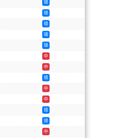
错
错
错
错
错
中
中
错
中
中
错
错
中