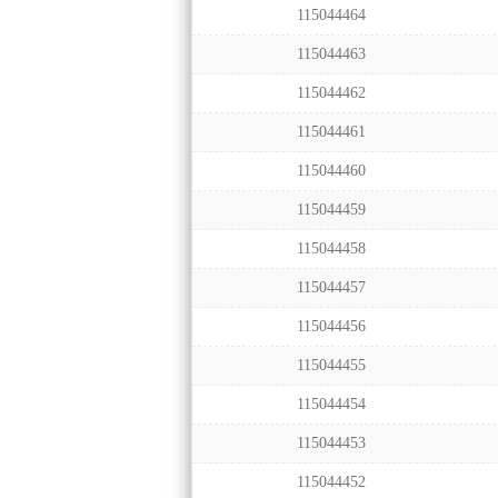
115044464
115044463
115044462
115044461
115044460
115044459
115044458
115044457
115044456
115044455
115044454
115044453
115044452