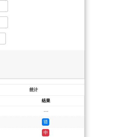
统计
结果
---
错
中