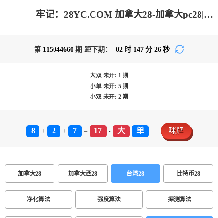
牢记：28YC.COM 加拿大28-加拿大pc28|提前在线预测|加拿大预测28在线预测_专注研究加拿大预测!
第
115044660
期 距下期：
02
时
147
分
26
秒
大双
未开:
1
期
小单
未开:
5
期
小双
未开:
2
期
8
2
7
17
大
单
咪牌
+
+
=
-
加拿大28
加拿大西28
台湾28
比特币28
净化算法
强度算法
探测算法