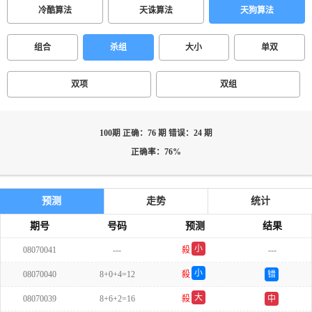
冷酷算法
天诛算法
天狗算法
组合
杀组
大小
单双
双项
双组
100期 正确：76 期 错误：24 期
正确率：76%
预测
走势
统计
期号
号码
预测
结果
小
08070041
---
殺
---
单
小
08070040
8+0+4=12
殺
错
双
大
08070039
8+6+2=16
殺
中
单