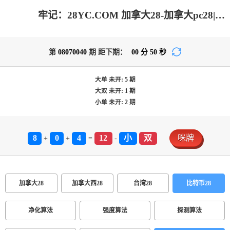
牢记：28YC.COM 加拿大28-加拿大pc28|提前在线预测|加拿大预测28在线预测_专注研究加拿大预测!
第
08070040
期 距下期：
00
分
50
秒
大单
未开:
5
期
大双
未开:
1
期
小单
未开:
2
期
8
0
4
12
小
双
咪牌
+
+
=
-
加拿大28
加拿大西28
台湾28
比特币28
净化算法
强度算法
探测算法