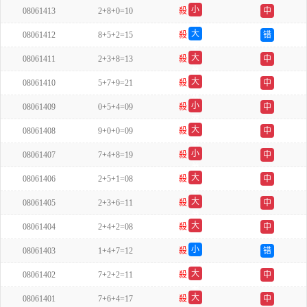
小
08061413
2+8+0=10
殺
中
单
大
08061412
8+5+2=15
殺
错
单
大
08061411
2+3+8=13
殺
中
单
大
08061410
5+7+9=21
殺
中
双
小
08061409
0+5+4=09
殺
中
双
大
08061408
9+0+0=09
殺
中
单
小
08061407
7+4+8=19
殺
中
单
大
08061406
2+5+1=08
殺
中
单
大
08061405
2+3+6=11
殺
中
单
大
08061404
2+4+2=08
殺
中
单
小
08061403
1+4+7=12
殺
错
双
大
08061402
7+2+2=11
殺
中
单
大
08061401
7+6+4=17
殺
中