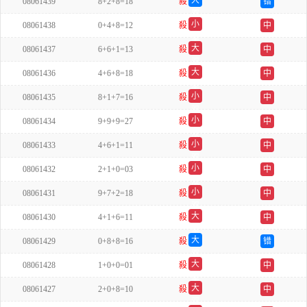
大
08061439
8+2+8=18
殺
错
双
小
08061438
0+4+8=12
殺
中
单
大
08061437
6+6+1=13
殺
中
双
大
08061436
4+6+8=18
殺
中
单
小
08061435
8+1+7=16
殺
中
双
小
08061434
9+9+9=27
殺
中
双
小
08061433
4+6+1=11
殺
中
双
小
08061432
2+1+0=03
殺
中
双
小
08061431
9+7+2=18
殺
中
双
大
08061430
4+1+6=11
殺
中
单
大
08061429
0+8+8=16
殺
错
双
大
08061428
1+0+0=01
殺
中
单
大
08061427
2+0+8=10
殺
中
双