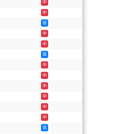
中
中
错
中
中
错
中
中
中
中
中
中
错