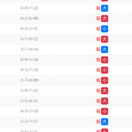
双
6+9+7=22
殺
大
双
0+2+6=08
殺
大
双
6+3+2=11
殺
小
单
5+7+9=21
殺
大
双
3+7+4=14
殺
大
双
6+9+1=16
殺
小
双
9+3+7=19
殺
小
双
2+7+0=09
殺
小
双
5+9+7=21
殺
大
双
2+5+4=11
殺
大
单
8+3+7=18
殺
小
单
5+5+7=17
殺
大
单
3+6+2=11
殺
小