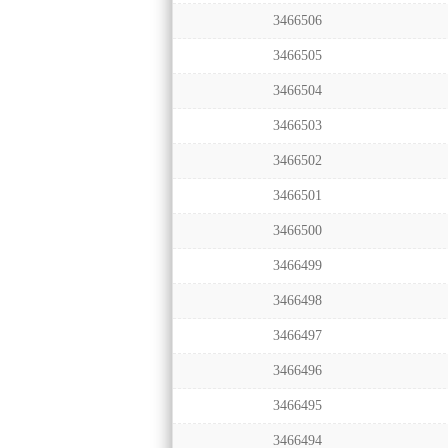
3466506
3466505
3466504
3466503
3466502
3466501
3466500
3466499
3466498
3466497
3466496
3466495
3466494