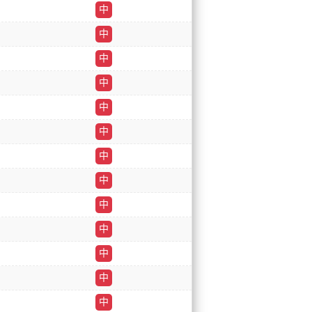
中
中
中
中
中
中
中
中
中
中
中
中
中