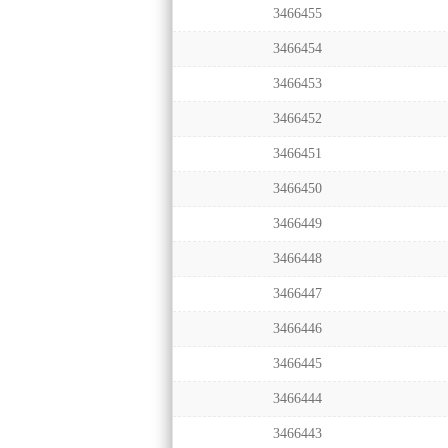
3466455
3466454
3466453
3466452
3466451
3466450
3466449
3466448
3466447
3466446
3466445
3466444
3466443