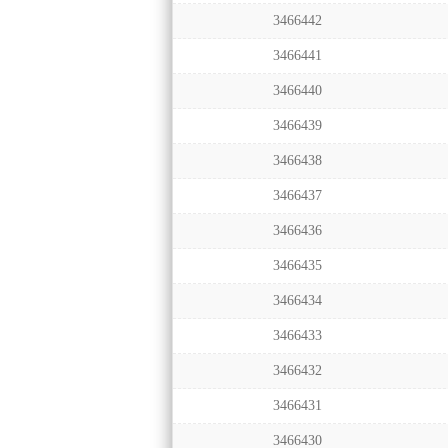
3466442
3466441
3466440
3466439
3466438
3466437
3466436
3466435
3466434
3466433
3466432
3466431
3466430