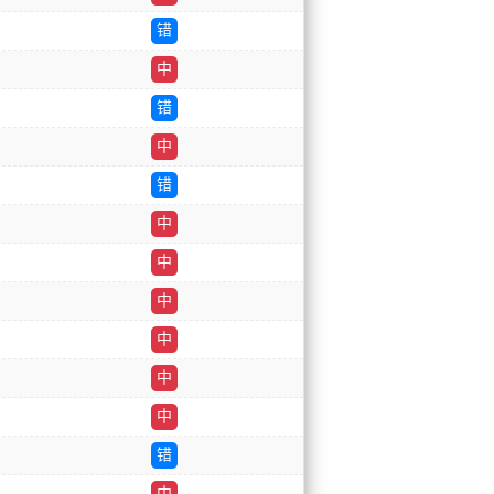
错
中
错
中
错
中
中
中
中
中
中
错
中