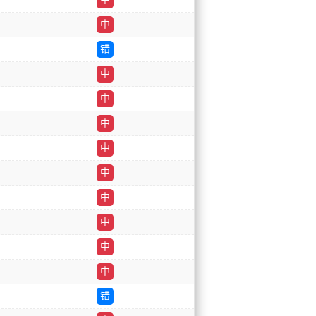
中
错
中
中
中
中
中
中
中
中
中
错