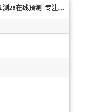
牢记：28YC.COM 加拿大28-加拿大pc28|提前在线预测|加拿大预测28在线预测_专注研究加拿大预测!