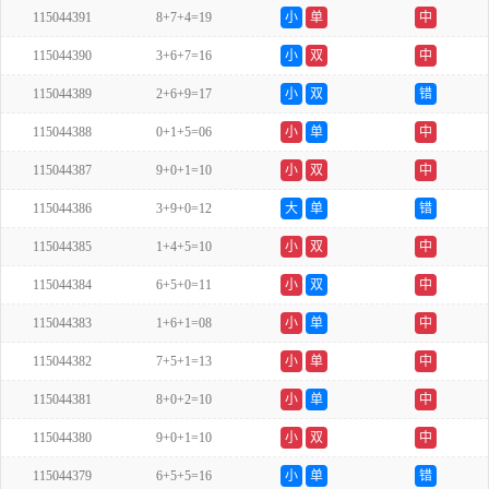
115044391
8+7+4=19
小
单
中
115044390
3+6+7=16
小
双
中
115044389
2+6+9=17
小
双
错
115044388
0+1+5=06
小
单
中
115044387
9+0+1=10
小
双
中
115044386
3+9+0=12
大
单
错
115044385
1+4+5=10
小
双
中
115044384
6+5+0=11
小
双
中
115044383
1+6+1=08
小
单
中
115044382
7+5+1=13
小
单
中
115044381
8+0+2=10
小
单
中
115044380
9+0+1=10
小
双
中
115044379
6+5+5=16
小
单
错