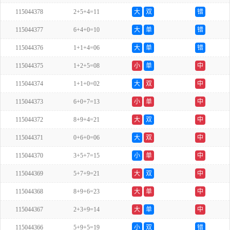
115044378
2+5+4=11
大
双
错
115044377
6+4+0=10
大
单
错
115044376
1+1+4=06
大
单
错
115044375
1+2+5=08
小
单
中
115044374
1+1+0=02
大
双
中
115044373
6+0+7=13
小
单
中
115044372
8+9+4=21
大
双
中
115044371
0+6+0=06
大
双
中
115044370
3+5+7=15
小
单
中
115044369
5+7+9=21
大
双
中
115044368
8+9+6=23
大
单
中
115044367
2+3+9=14
大
单
中
115044366
5+9+5=19
小
双
错